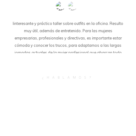
Iinteresante y práctico taller sobre outfits en la oficina. Resulto
muy útil, además de entretenido. Para las mujeres
empresarias, profesionales y directivas, es importante estar
cómoda y conocer los trucos, para adaptarnos a las largas
jornadas actuales de la mujer profesional que abarcan todo
tipo de situaciones, personales y laborales, desde la mañana
a la noche. Buscamos un look práctico, pero que también nos
haga sentirnos bien, pues como empresarias somos la mejor
¿HABLAMOS?
tarjeta de visita de nuestros propios negocios
EVA SERRANO CLAVERO / PRESIDENTA
DE ASEME