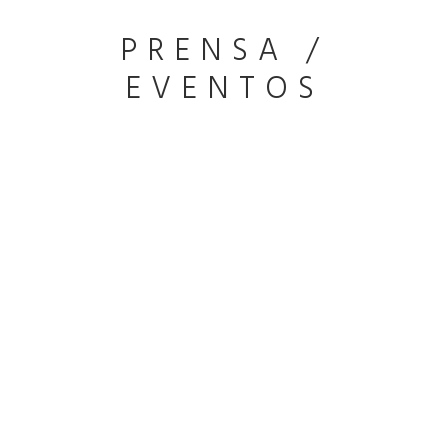
PRENSA /
EVENTOS
REBECA ÁVILA ENTRE LAS MUJERES LÍDERES
DIRECTIVAS, REFERENTES EN GRANDES
COMPAÑÍAS
RAZONES PARA SER TOP 100 Es una persona comprometida que
lleva la lucha por la igualdad impresa en su ADN. Lanzo WAAG, la red