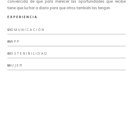
convencida de que para merecer las oportunidades que recibe
tiene que luchar a diario para que otros también las tengan.
EXPERIENCIA
COMUNICACIÓN
95
RRPP
95
SOSTENIBILIDAD
85
MUJER
80