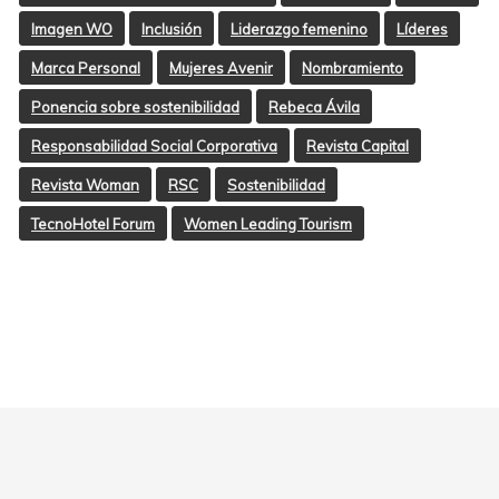
Imagen WO
Inclusión
Liderazgo femenino
Líderes
Marca Personal
Mujeres Avenir
Nombramiento
Ponencia sobre sostenibilidad
Rebeca Ávila
Responsabilidad Social Corporativa
Revista Capital
Revista Woman
RSC
Sostenibilidad
TecnoHotel Forum
Women Leading Tourism